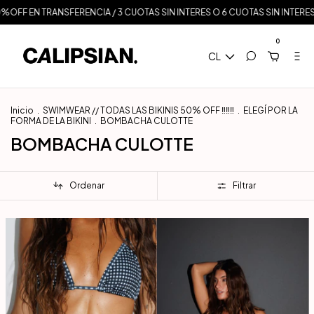
%OFF EN TRANSFERENCIA / 3 CUOTAS SIN INTERES O 6 CUOTAS SIN INTERES A
0
CL
Inicio
.
SWIMWEAR // TODAS LAS BIKINIS 50% OFF ‼️‼️‼️
.
ELEGÍ POR LA
FORMA DE LA BIKINI
.
BOMBACHA CULOTTE
BOMBACHA CULOTTE
Ordenar
Filtrar