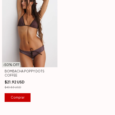
-
50
% OFF
BOMBACHA POPPY DOTS
COFFEE
$21.92 USD
$43.83 USD
Comprar