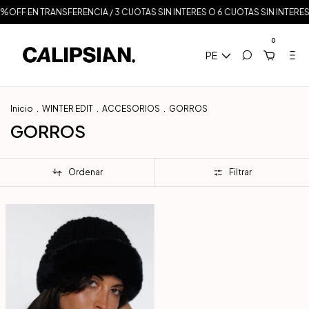
0%OFF EN TRANSFERENCIA / 3 CUOTAS SIN INTERES O 6 CUOTAS SIN INTERES 
0
PE
Inicio
.
WINTER EDIT
.
ACCESORIOS
.
GORROS
GORROS
Ordenar
Filtrar