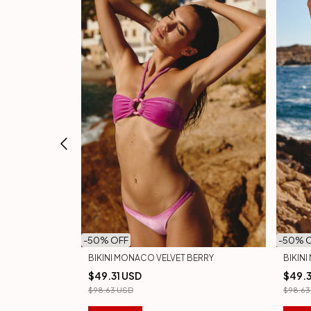
-
50
% OFF
-
50
% 
TURQUESA
BIKINI MONACO VELVET BERRY
BIKIN
$49.31 USD
$49.3
$98.63 USD
$98.63