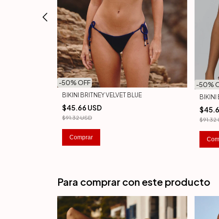
-
50
% OFF
-
50
% 
URQUESA
BIKINI BRITNEY VELVET BLUE
BIKIN
$45.66 USD
$45.
$91.32 USD
$91.32
Comprar
Com
Para comprar con este producto