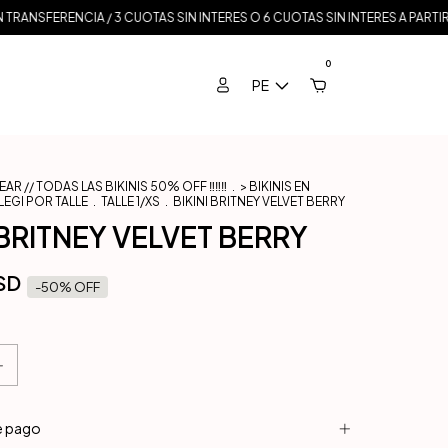
/ 3 CUOTAS SIN INTERES O 6 CUOTAS SIN INTERES A PARTIR DE $350.000 / 
0
PE
R // TODAS LAS BIKINIS 50% OFF ‼️‼️‼️
.
> BIKINIS EN
LEGI POR TALLE
.
TALLE 1/XS
.
BIKINI BRITNEY VELVET BERRY
 BRITNEY VELVET BERRY
SD
-
50
% OFF
e pago