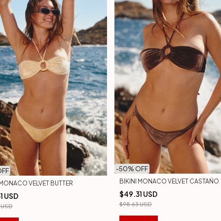
-
50
% OFF
OFF
BIKINI MONACO VELVET CASTAÑO
I MONACO VELVET BUTTER
$49.31 USD
1 USD
$98.63 USD
 USD