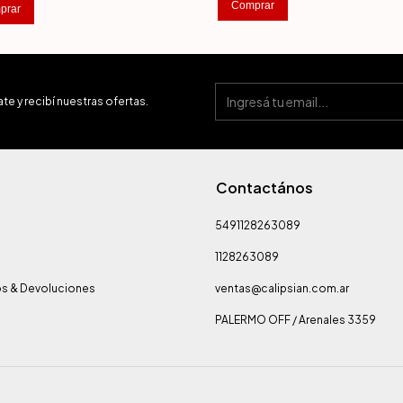
Comprar
prar
te y recibí nuestras ofertas.
Contactános
5491128263089
1128263089
s & Devoluciones
ventas@calipsian.com.ar
PALERMO OFF / Arenales 3359