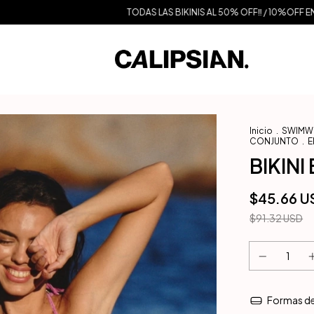
TODAS LAS BIKINIS AL 50% OFF‼️ / 10%OFF EN TRANSFERENCIA 
Inicio
.
SWIMWEA
CONJUNTO
.
E
BIKINI
$45.66 U
$91.32 USD
Formas d