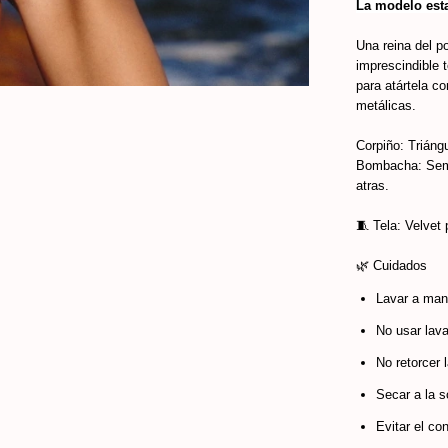
La modelo esta
Una reina del p
imprescindible t
para atártela co
metálicas.
Corpiño: Triángu
Bombacha: Semiv
atras.
🧵 Tela: Velvet
🌿 Cuidados
Lavar a mano
No usar lava
No retorcer 
Secar a la so
Evitar el co