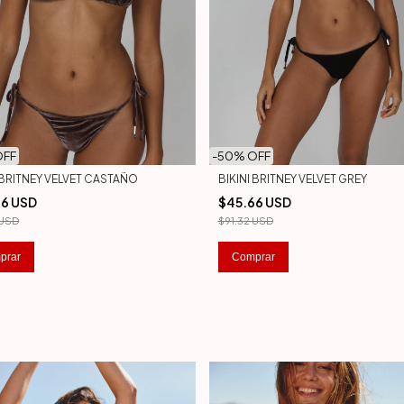
OFF
-
50
% OFF
I BRITNEY VELVET CASTAÑO
BIKINI BRITNEY VELVET GREY
66 USD
$45.66 USD
 USD
$91.32 USD
prar
Comprar