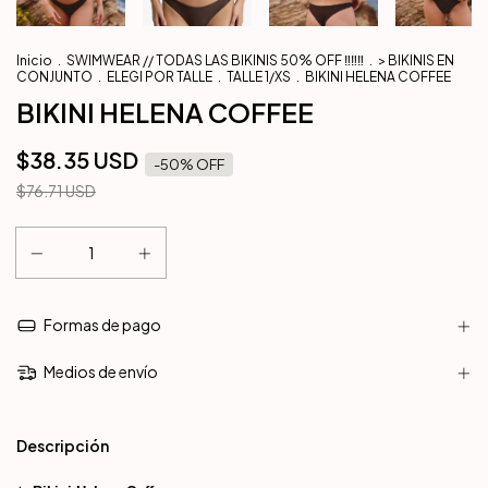
Inicio
.
SWIMWEAR // TODAS LAS BIKINIS 50% OFF ‼️‼️‼️
.
> BIKINIS EN
CONJUNTO
.
ELEGI POR TALLE
.
TALLE 1/XS
.
BIKINI HELENA COFFEE
BIKINI HELENA COFFEE
$38.35 USD
-
50
% OFF
$76.71 USD
Formas de pago
Medios de envío
Descripción