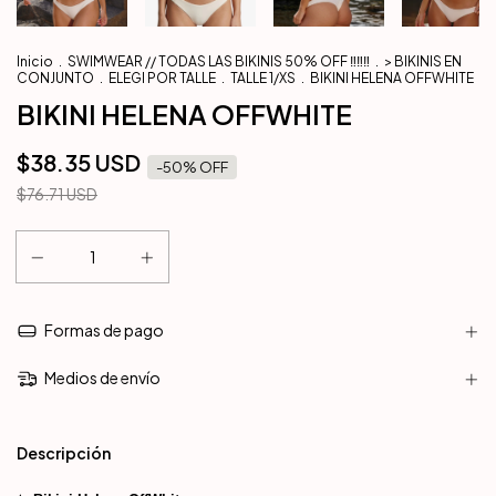
Inicio
.
SWIMWEAR // TODAS LAS BIKINIS 50% OFF ‼️‼️‼️
.
> BIKINIS EN
CONJUNTO
.
ELEGI POR TALLE
.
TALLE 1/XS
.
BIKINI HELENA OFFWHITE
BIKINI HELENA OFFWHITE
$38.35 USD
-
50
% OFF
$76.71 USD
Formas de pago
Medios de envío
Descripción