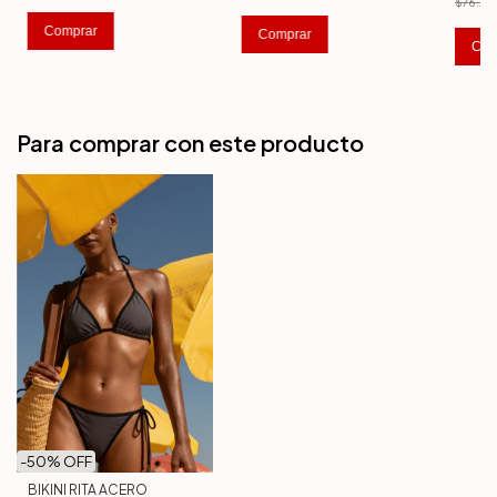
$76.71
Comprar
Comprar
Com
Para comprar con este producto
-
50
% OFF
BIKINI RITA ACERO