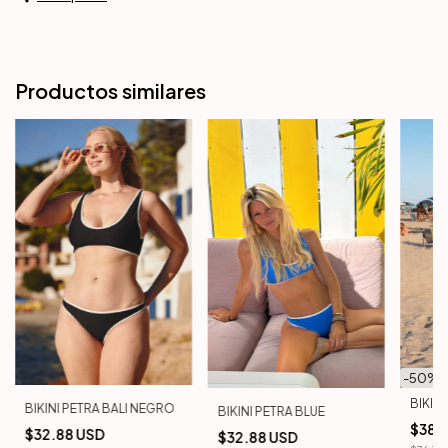
Productos similares
-
50
% 
BIKIN
BIKINI PETRA BALI NEGRO
BIKINI PETRA BLUE
$38.
$32.88 USD
$32.88 USD