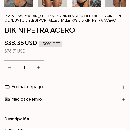
Inicio
.
SWIMWEAR // TODAS LAS BIKINIS 50% OFF ‼️‼️‼️
.
> BIKINIS EN
CONJUNTO
.
ELEGI POR TALLE
.
TALLE 1/XS
.
BIKINI PETRA ACERO
BIKINI PETRA ACERO
$38.35 USD
-
50
% OFF
$76.71 USD
Formas de pago
Medios de envío
Descripción