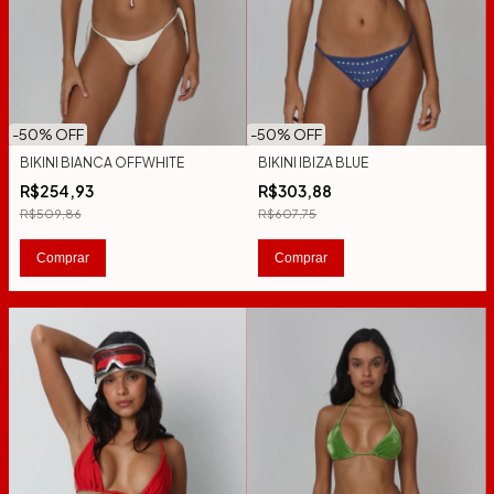
-
50
% OFF
-
50
% OFF
BIKINI BIANCA OFFWHITE
BIKINI IBIZA BLUE
R$254,93
R$303,88
R$509,86
R$607,75
Comprar
Comprar