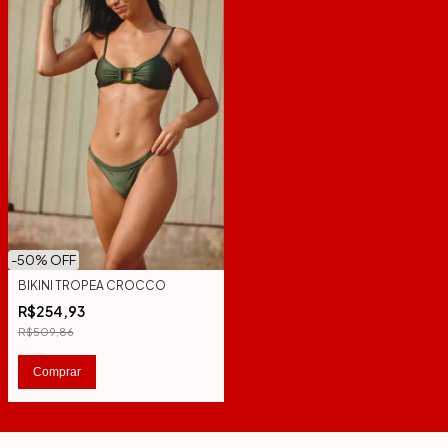
-
50
% OFF
BIKINI TROPEA CROCCO
R$254,93
R$509,86
Comprar