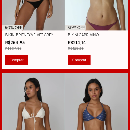
-
50
% OFF
-
50
% OFF
BIKINI BRITNEY VELVET GREY
BIKINI CAPRI VINO
R$254,93
R$214,14
R$509,86
R$428,28
Comprar
Comprar