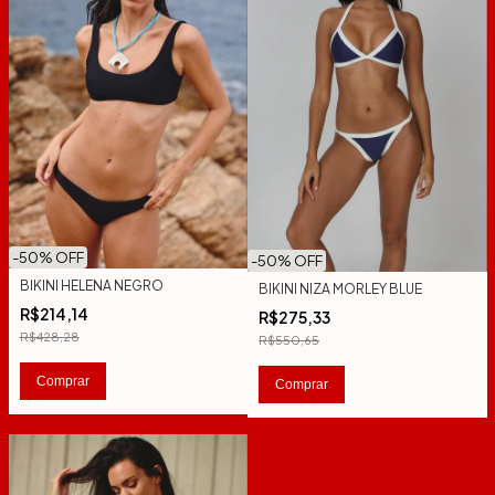
-
50
% OFF
-
50
% OFF
BIKINI HELENA NEGRO
BIKINI NIZA MORLEY BLUE
R$214,14
R$275,33
R$428,28
R$550,65
Comprar
Comprar