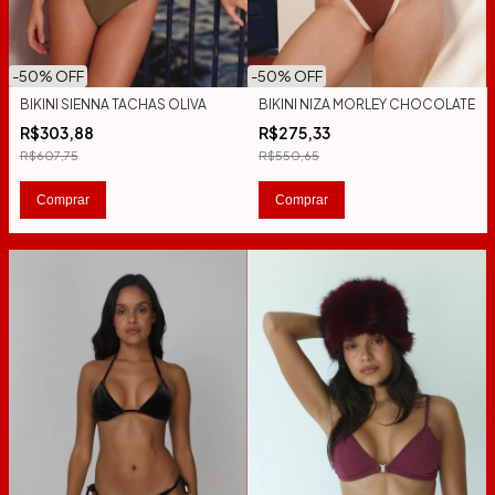
-
50
% OFF
-
50
% OFF
BIKINI SIENNA TACHAS OLIVA
BIKINI NIZA MORLEY CHOCOLATE
R$303,88
R$275,33
R$607,75
R$550,65
Comprar
Comprar