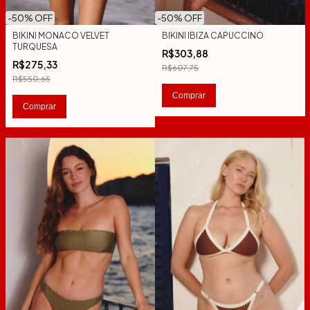
-
50
% OFF
-
50
% OFF
BIKINI MONACO VELVET
BIKINI IBIZA CAPUCCINO
TURQUESA
R$303,88
R$275,33
R$607,75
R$550,65
Comprar
Comprar