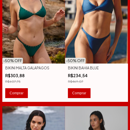
-
50
% OFF
-
50
% OFF
BIKINI MALTA GALAPAGOS
BIKINI BAHIA BLUE
R$303,88
R$234,54
R$607,75
R$469,07
Comprar
Comprar