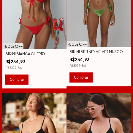
-
50
% OFF
-
50
% OFF
BIKINI BRITNEY VELVET MUSGO
BIKINI BIANCA CHERRY
R$254,93
R$254,93
R$509,86
R$509,86
Comprar
Comprar