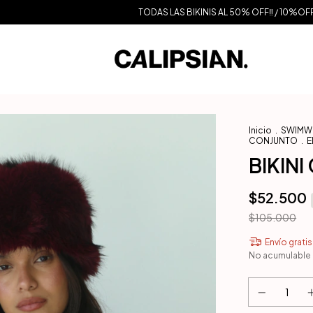
TODAS LAS BIKINIS AL 50% OFF‼️ / 10%OFF EN TRANS
Inicio
.
SWIMWEA
CONJUNTO
.
E
BIKINI
$52.500
$105.000
Envío gratis
No acumulable