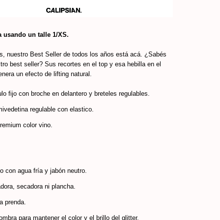
 usando un talle 1/XS.
, nuestro Best Seller de todos los años está acá. ¿Sabés
ro best seller? Sus recortes en el top y esa hebilla en el
nera un efecto de lifting natural.
lo fijo con broche en delantero y breteles regulables.
vedetina regulable con elastico.
premium color vino.
 con agua fría y jabón neutro.
dora, secadora ni plancha.
la prenda.
mbra para mantener el color y el brillo del glitter.