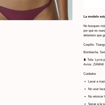
La modelo esta
No busques más
por qué es nuest
delantero que ge
Corpiño: Triangu
Bombacha: Semi
🧵 Tela: Lycra 
Avíos: ZAMAK
Cuidados
Lavar a mano
No usar lava
No retorcer 
Secar a la so