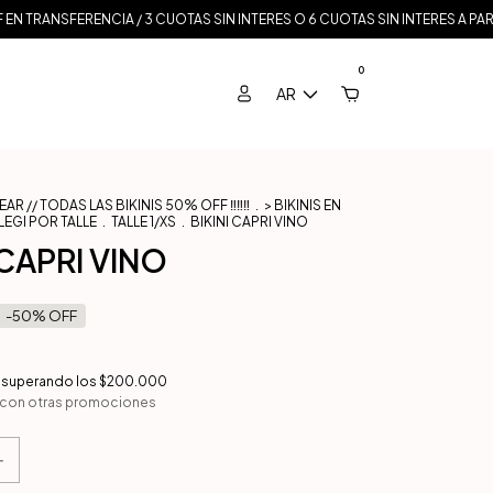
FERENCIA / 3 CUOTAS SIN INTERES O 6 CUOTAS SIN INTERES A PARTIR DE $3
0
AR
R // TODAS LAS BIKINIS 50% OFF ‼️‼️‼️
.
> BIKINIS EN
LEGI POR TALLE
.
TALLE 1/XS
.
BIKINI CAPRI VINO
 CAPRI VINO
-
50
% OFF
superando los
$200.000
 con otras promociones