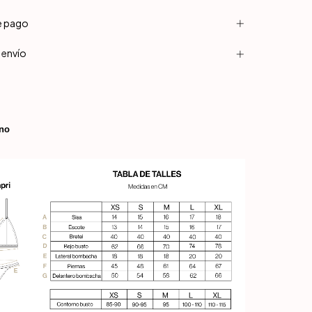
e pago
 envío
ino