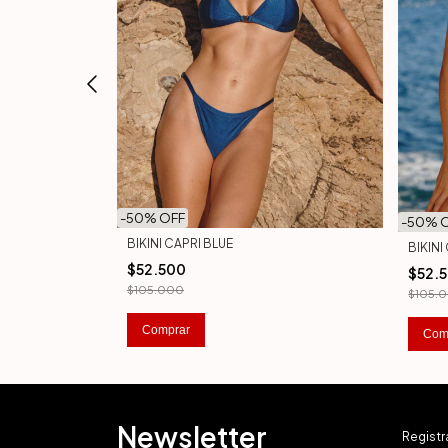
-
50
% OFF
-
50
% 
BIKINI CAPRI BLUE
BIKIN
$52.500
$52.
$105.000
$105.
Comprar
Com
Newsletter
Registra