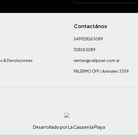
Contactános
5491128263089
1128263089
s & Devoluciones
ventas@calipsian.com.ar
PALERMO OFF / Arenales 3359
Desarrollado por La Casa en la Playa