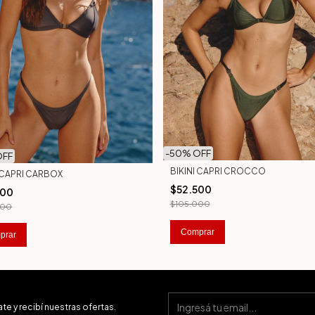
-
50
% OFF
OFF
BIKINI CAPRI CROCCO
I CAPRI CARBOX
$52.500
500
$105.000
000
Comprar
prar
te y recibí nuestras ofertas.