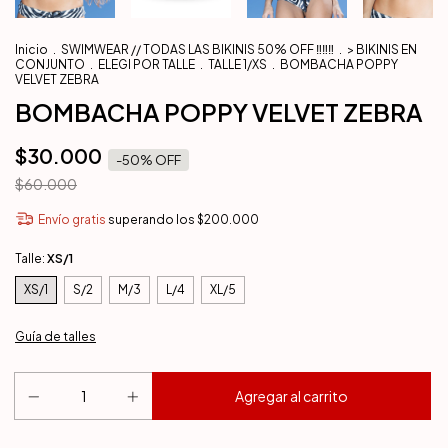
Inicio
.
SWIMWEAR // TODAS LAS BIKINIS 50% OFF ‼️‼️‼️
.
> BIKINIS EN
CONJUNTO
.
ELEGI POR TALLE
.
TALLE 1/XS
.
BOMBACHA POPPY
VELVET ZEBRA
BOMBACHA POPPY VELVET ZEBRA
$30.000
-
50
% OFF
$60.000
Envío gratis
superando los
$200.000
Talle:
XS/1
XS/1
S/2
M/3
L/4
XL/5
Guía de talles