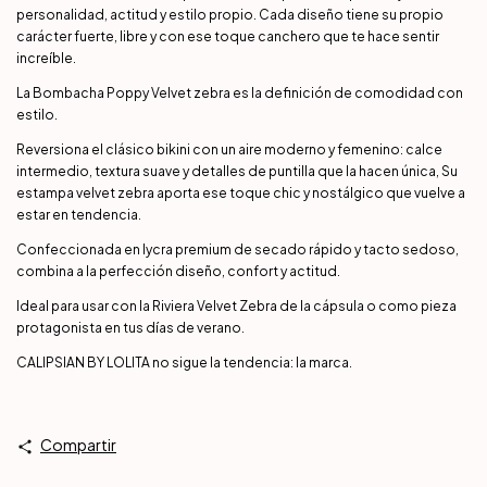
personalidad, actitud y estilo propio. Cada diseño tiene su propio
carácter fuerte, libre y con ese toque canchero que te hace sentir
increíble.
La Bombacha Poppy Velvet zebra es la definición de comodidad con
estilo.
Reversiona el clásico bikini con un aire moderno y femenino: calce
intermedio, textura suave y detalles de puntilla que la hacen única, Su
estampa velvet zebra aporta ese toque chic y nostálgico que vuelve a
estar en tendencia.
Confeccionada en lycra premium de secado rápido y tacto sedoso,
combina a la perfección diseño, confort y actitud.
Ideal para usar con la Riviera Velvet Zebra de la cápsula o como pieza
protagonista en tus días de verano.
CALIPSIAN BY LOLITA no sigue la tendencia: la marca.
Compartir