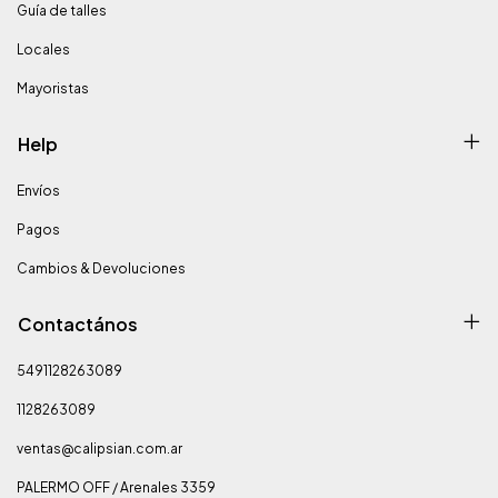
Guía de talles
Locales
Mayoristas
Help
Envíos
Pagos
Cambios & Devoluciones
Contactános
5491128263089
1128263089
ventas@calipsian.com.ar
PALERMO OFF / Arenales 3359