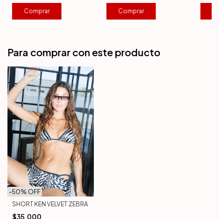
Comprar
C
Comprar
Para comprar con este producto
-
50
% OFF
SHORT KEN VELVET ZEBRA
$35.000