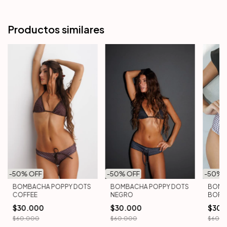
Productos similares
-
50
% OFF
-
50
% 
-
50
% OFF
BOMBACHA POPPY DOTS
BOMB
BOMBACHA POPPY DOTS
COFFEE
BOR
NEGRO
$30.000
$30.
$30.000
$60.000
$60.0
$60.000