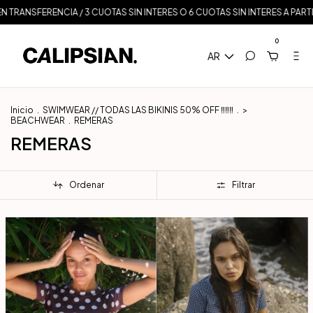
 TRANSFERENCIA / 3 CUOTAS SIN INTERES O 6 CUOTAS SIN INTERES A PARTIR
0
AR
Inicio
.
SWIMWEAR // TODAS LAS BIKINIS 50% OFF ‼️‼️‼️
.
>
BEACHWEAR
.
REMERAS
REMERAS
Ordenar
Filtrar