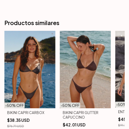
Productos similares
-
50
% 
-
50
% OFF
-
50
% OFF
ENTER
BIKINI CAPRI CARBOX
BIKINI CAPRI GLITTER
CAPUCCINO
$45.
$38.35 USD
$42.01 USD
$91.32
$76.71 USD