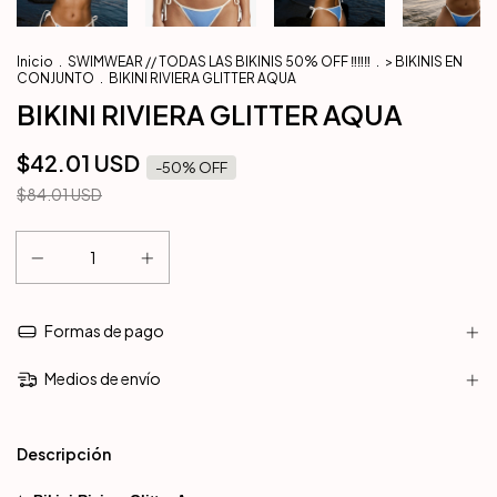
Inicio
.
SWIMWEAR // TODAS LAS BIKINIS 50% OFF ‼️‼️‼️
.
> BIKINIS EN
CONJUNTO
.
BIKINI RIVIERA GLITTER AQUA
BIKINI RIVIERA GLITTER AQUA
$42.01 USD
-
50
% OFF
$84.01 USD
Formas de pago
Medios de envío
Descripción