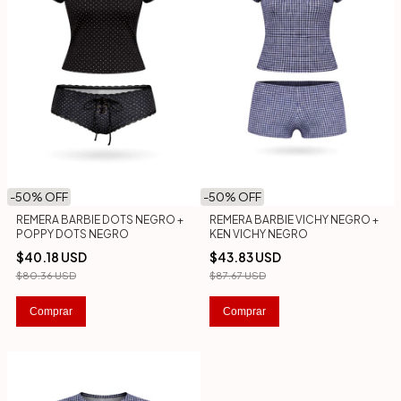
-
50
% OFF
-
50
% OFF
REMERA BARBIE DOTS NEGRO +
REMERA BARBIE VICHY NEGRO +
POPPY DOTS NEGRO
KEN VICHY NEGRO
$40.18 USD
$43.83 USD
$80.36 USD
$87.67 USD
Comprar
Comprar