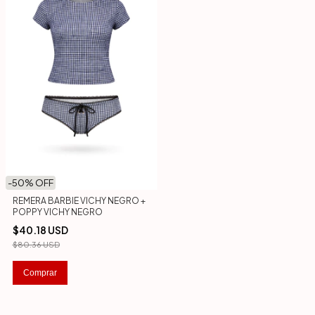
-
50
% OFF
REMERA BARBIE VICHY NEGRO +
POPPY VICHY NEGRO
$40.18 USD
$80.36 USD
Comprar