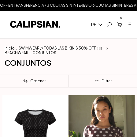
FF EN TRANSFERENCIA / 3 CUOTAS SIN INTERES O 6 CUOTAS SIN INTERES A P
0
PE
Inicio
.
SWIMWEAR // TODAS LAS BIKINIS 50% OFF ‼️‼️‼️
.
>
BEACHWEAR
.
CONJUNTOS
CONJUNTOS
Ordenar
Filtrar