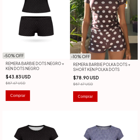
-
50
% OFF
-
10
% OFF
REMERA BARBIE DOTS NEGRO +
REMERA BARBIE POLKA DOTS +
KEN DOTS NEGRO
SHORT KEN POLKA DOTS
$43.83 USD
$78.90 USD
$87.67 USD
$87.67 USD
Comprar
Comprar