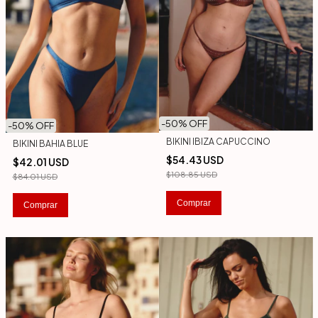
-
50
% OFF
-
50
% OFF
BIKINI IBIZA CAPUCCINO
BIKINI BAHIA BLUE
$54.43 USD
$42.01 USD
$108.85 USD
$84.01 USD
Comprar
Comprar