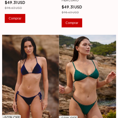
MERCURIO
$49.31 USD
$49.31 USD
$98.63 USD
$98.63 USD
Comprar
Comprar
-
50
% OFF