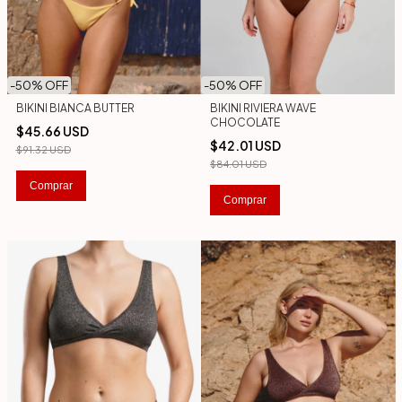
-
50
% OFF
-
50
% OFF
BIKINI BIANCA BUTTER
BIKINI RIVIERA WAVE
CHOCOLATE
$45.66 USD
$42.01 USD
$91.32 USD
$84.01 USD
Comprar
Comprar