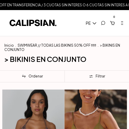
 / 3 CUOTAS SIN INTERES O 6 CUOTAS SIN INTERES A PARTIR DE $350.000 / 
0
PE
Inicio
.
SWIMWEAR // TODAS LAS BIKINIS 50% OFF ‼️‼️‼️
.
> BIKINIS EN
CONJUNTO
> BIKINIS EN CONJUNTO
Ordenar
Filtrar