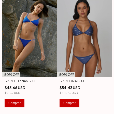
-
50
% OFF
-
50
% OFF
BIKINI FILIPINAS BLUE
BIKINI IBIZA BLUE
$45.66 USD
$54.43 USD
$91.32 USD
$108.85 USD
Comprar
Comprar