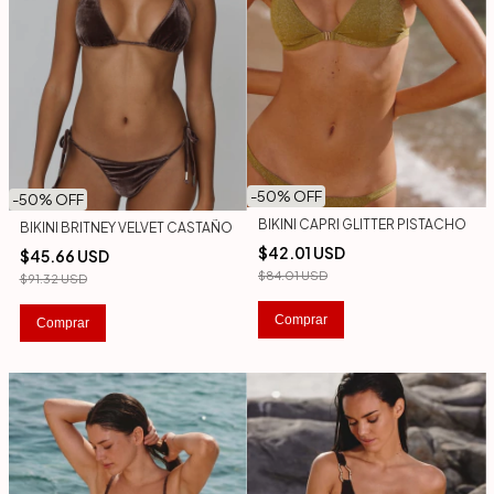
-
50
% OFF
-
50
% OFF
BIKINI CAPRI GLITTER PISTACHO
BIKINI BRITNEY VELVET CASTAÑO
$42.01 USD
$45.66 USD
$84.01 USD
$91.32 USD
Comprar
Comprar