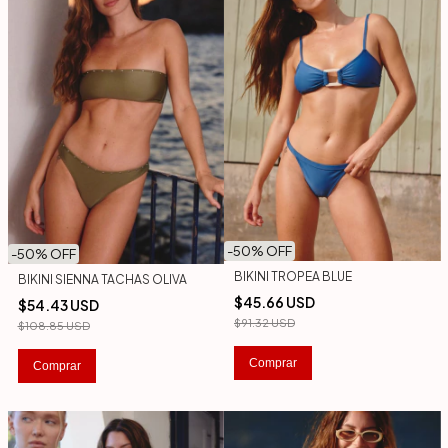
-
50
% OFF
-
50
% OFF
BIKINI TROPEA BLUE
BIKINI SIENNA TACHAS OLIVA
$45.66 USD
$54.43 USD
$91.32 USD
$108.85 USD
Comprar
Comprar