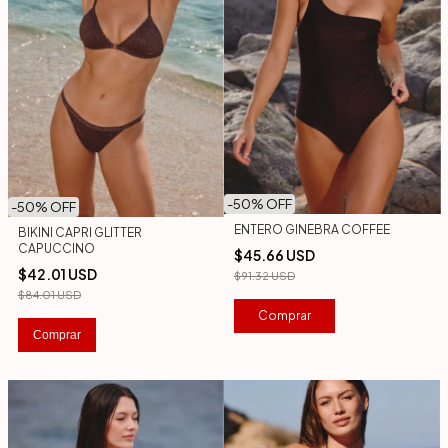
-
50
% OFF
-
50
% OFF
ENTERO GINEBRA COFFEE
BIKINI CAPRI GLITTER
CAPUCCINO
$45.66 USD
$42.01 USD
$91.32 USD
$84.01 USD
Comprar
Comprar