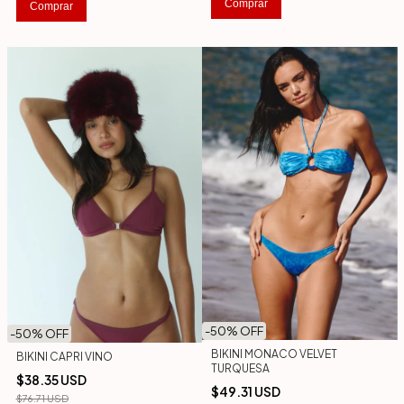
Comprar
Comprar
-
50
% OFF
-
50
% OFF
BIKINI MONACO VELVET
BIKINI CAPRI VINO
TURQUESA
$38.35 USD
$49.31 USD
$76.71 USD