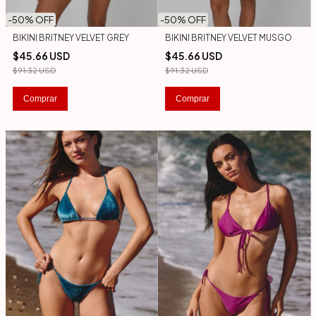
-
50
% OFF
-
50
% OFF
BIKINI BRITNEY VELVET GREY
BIKINI BRITNEY VELVET MUSGO
$45.66 USD
$45.66 USD
$91.32 USD
$91.32 USD
Comprar
Comprar