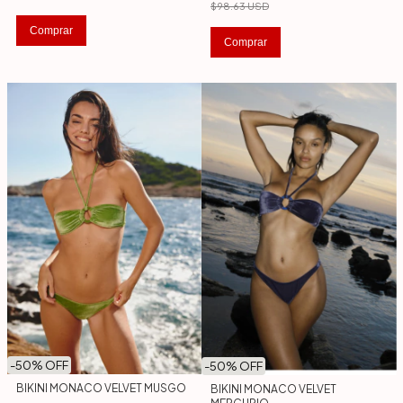
$98.63 USD
Comprar
Comprar
-
50
% OFF
-
50
% OFF
BIKINI MONACO VELVET MUSGO
BIKINI MONACO VELVET