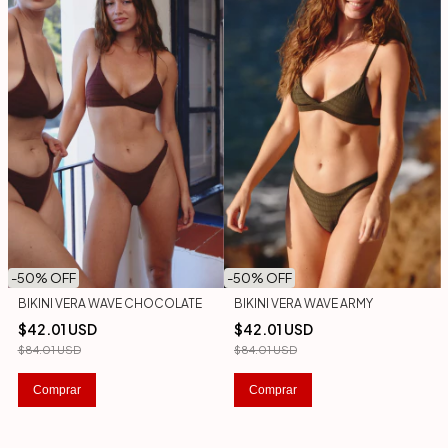
-
50
% OFF
-
50
% OFF
BIKINI VERA WAVE CHOCOLATE
BIKINI VERA WAVE ARMY
$42.01 USD
$42.01 USD
$84.01 USD
$84.01 USD
Comprar
Comprar