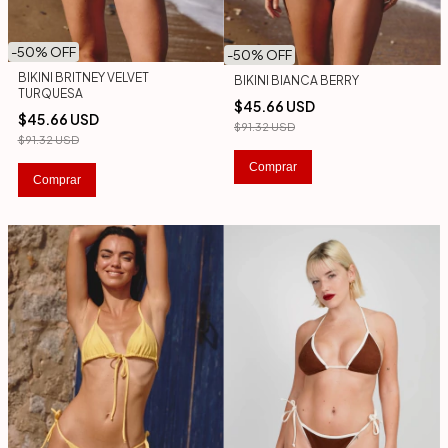
-
50
% OFF
-
50
% OFF
BIKINI BRITNEY VELVET
BIKINI BIANCA BERRY
TURQUESA
$45.66 USD
$45.66 USD
$91.32 USD
$91.32 USD
Comprar
Comprar