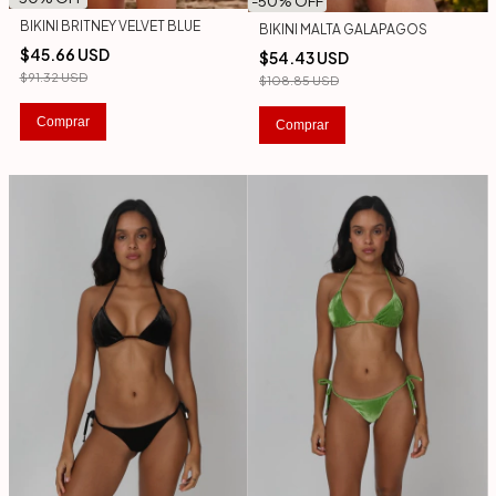
-
50
% OFF
BIKINI BRITNEY VELVET BLUE
BIKINI MALTA GALAPAGOS
$45.66 USD
$54.43 USD
$91.32 USD
$108.85 USD
Comprar
Comprar