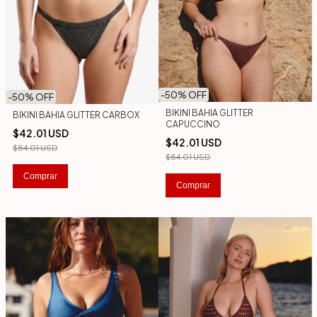
-
50
% OFF
-
50
% OFF
BIKINI BAHIA GLITTER
BIKINI BAHIA GLITTER CARBOX
CAPUCCINO
$42.01 USD
$42.01 USD
$84.01 USD
$84.01 USD
Comprar
Comprar