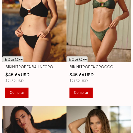
-
50
% OFF
-
50
% OFF
BIKINI TROPEA BALI NEGRO
BIKINI TROPEA CROCCO
$45.66 USD
$45.66 USD
$91.32 USD
$91.32 USD
Comprar
Comprar