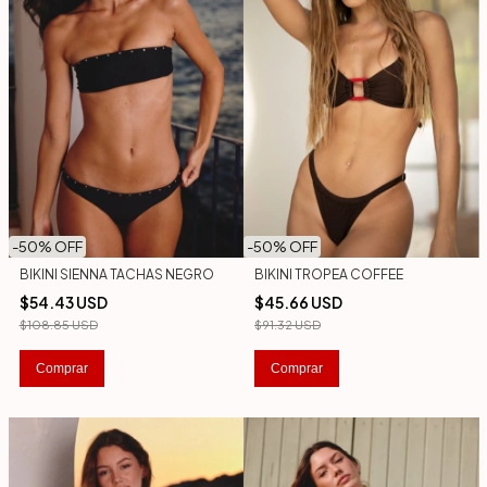
-
50
% OFF
-
50
% OFF
BIKINI SIENNA TACHAS NEGRO
BIKINI TROPEA COFFEE
$54.43 USD
$45.66 USD
$108.85 USD
$91.32 USD
Comprar
Comprar