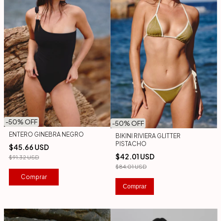
-
50
% OFF
-
50
% OFF
ENTERO GINEBRA NEGRO
BIKINI RIVIERA GLITTER
PISTACHO
$45.66 USD
$42.01 USD
$91.32 USD
$84.01 USD
Comprar
Comprar