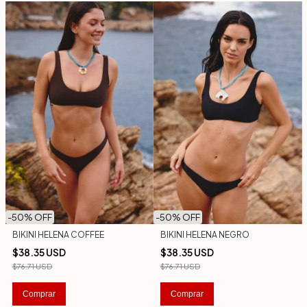
-
50
% OFF
-
50
% OFF
BIKINI HELENA COFFEE
BIKINI HELENA NEGRO
$38.35 USD
$38.35 USD
$76.71 USD
$76.71 USD
Comprar
Comprar