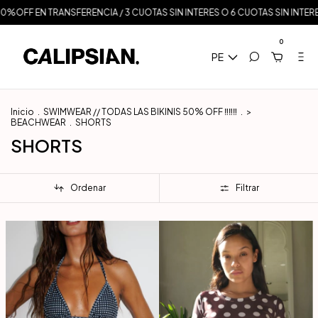
%OFF EN TRANSFERENCIA / 3 CUOTAS SIN INTERES O 6 CUOTAS SIN INTERES A
0
PE
Inicio
.
SWIMWEAR // TODAS LAS BIKINIS 50% OFF ‼️‼️‼️
.
>
BEACHWEAR
.
SHORTS
SHORTS
Ordenar
Filtrar