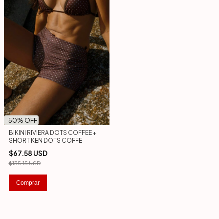
-
50
% OFF
BIKINI RIVIERA DOTS COFFEE +
SHORT KEN DOTS COFFE
$67.58 USD
$135.15 USD
Comprar