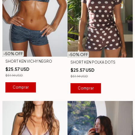
-
50
% OFF
-
50
% OFF
SHORT KEN VICHY NEGRO
SHORT KEN POLKA DOTS
$25.57 USD
$25.57 USD
$51.14 USD
$51.14 USD
Comprar
Comprar