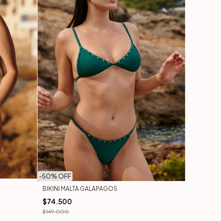
-
50
% OFF
BIKINI MALTA GALAPAGOS
$74.500
$149.000