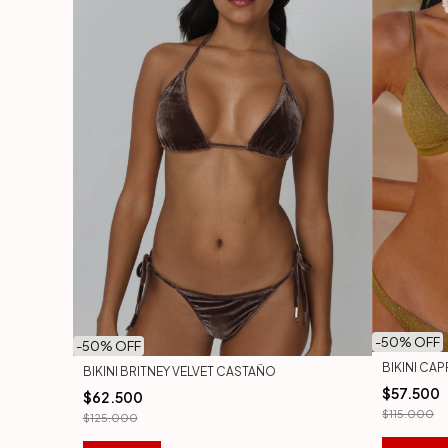
-
50
% OFF
-
50
% OFF
BIKINI CAP
BIKINI BRITNEY VELVET CASTAÑO
$57.500
$62.500
$115.000
$125.000