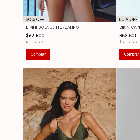
-
50
% OFF
-
50
% OFF
BIKINI ISOLA GLITTER ZAFIRO
BIKINI CAP
$62.500
$52.500
$125.000
$105.000
Comprar
Comprar