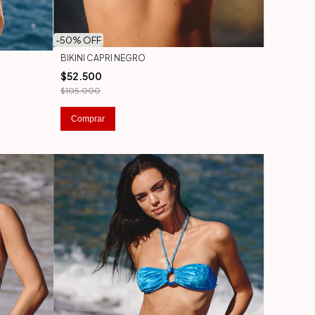
-
50
% OFF
BIKINI CAPRI NEGRO
$52.500
$105.000
Comprar