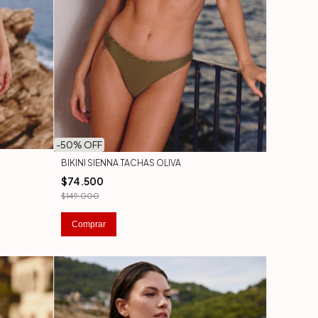
-
50
% OFF
BIKINI SIENNA TACHAS OLIVA
$74.500
$149.000
Comprar