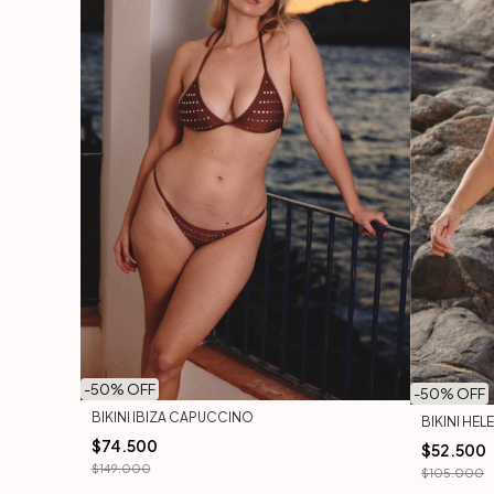
-
50
% OFF
-
50
% OFF
BIKINI IBIZA CAPUCCINO
BIKINI HE
$74.500
$52.500
$149.000
$105.000