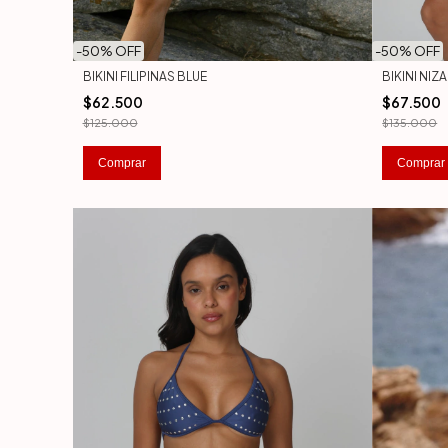
-
50
% OFF
-
50
% OFF
BIKINI FILIPINAS BLUE
BIKINI NIZ
$62.500
$67.500
$125.000
$135.000
Comprar
Comprar