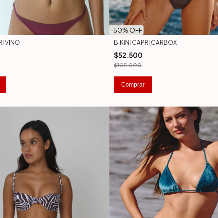
-
50
% OFF
RI VINO
BIKINI CAPRI CARBOX
$52.500
$105.000
Comprar