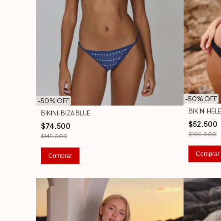
-
50
% OFF
-
50
% OFF
BIKINI HE
BIKINI IBIZA BLUE
$52.500
$74.500
$105.000
$149.000
Comprar
Comprar