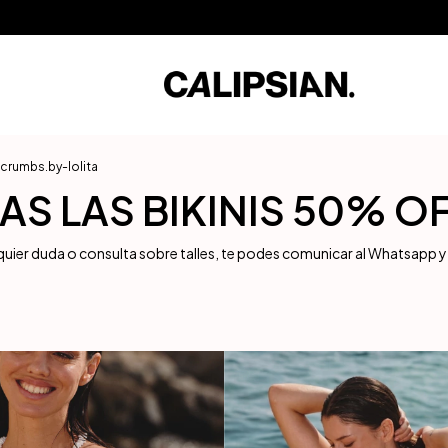
 sin Interés / 10% Extra en transferencia / Envíos a todo el mundo
3 Cuota
crumbs.by-lolita
 LAS BIKINIS 50% OFF 
quier duda o consulta sobre talles, te podes comunicar al Whatsapp 