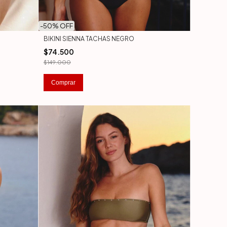
-
50
% OFF
BIKINI SIENNA TACHAS NEGRO
$74.500
$149.000
Comprar