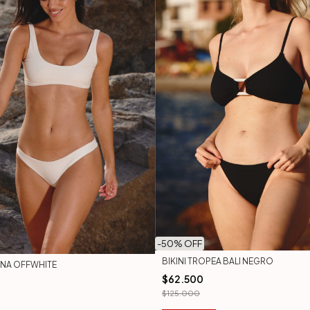
-
50
% OFF
BIKINI TROPEA BALI NEGRO
LENA OFFWHITE
$62.500
$125.000