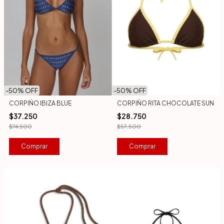
-
50
% OFF
-
50
% OFF
CORPIÑO IBIZA BLUE
CORPIÑO RITA CHOCOLATE SUN
$37.250
$28.750
$74.500
$57.500
Comprar
Comprar