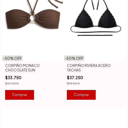
-
50
% OFF
-
50
% OFF
CORPIÑO MONACO
CORPIÑO RIVIERA ACERO
CHOCOLATE SUN
TACHAS
$33.750
$37.250
$67.500
$74.500
Comprar
Comprar