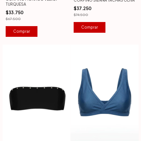
CORPIÑO SIENNA TACHAS OLIVA
TURQUESA
$37.250
$33.750
$74.500
$67.500
Comprar
Comprar