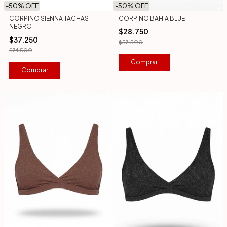
-
50
% OFF
-
50
% OFF
CORPIÑO SIENNA TACHAS
CORPIÑO BAHIA BLUE
NEGRO
$28.750
$37.250
$57.500
$74.500
Comprar
Comprar