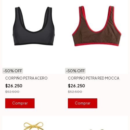
-
50
% OFF
-
50
% OFF
CORPIÑO PETRA ACERO
CORPIÑO PETRA RED MOCCA
$26.250
$26.250
$52.500
$52.500
Comprar
Comprar