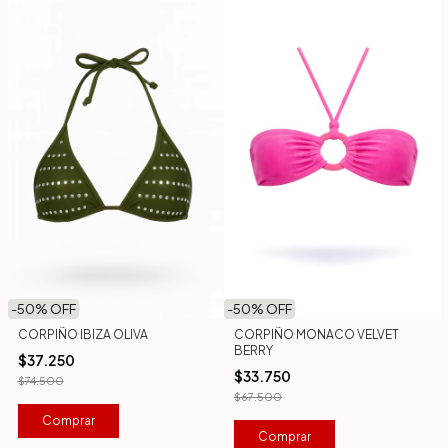
-
50
% OFF
-
50
% OFF
CORPIÑO IBIZA OLIVA
CORPIÑO MONACO VELVET
BERRY
$37.250
$33.750
$74.500
$67.500
Comprar
Comprar