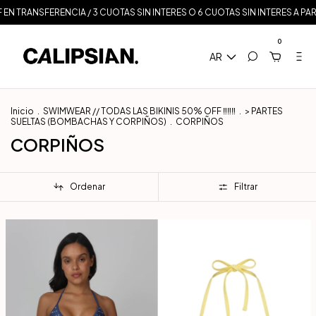
NSFERENCIA / 3 CUOTAS SIN INTERES O 6 CUOTAS SIN INTERES A PARTIR DE $
0
AR
Inicio
.
SWIMWEAR // TODAS LAS BIKINIS 50% OFF ‼️‼️‼️
.
> PARTES
SUELTAS (BOMBACHAS Y CORPIÑOS)
.
CORPIÑOS
CORPIÑOS
Ordenar
Filtrar