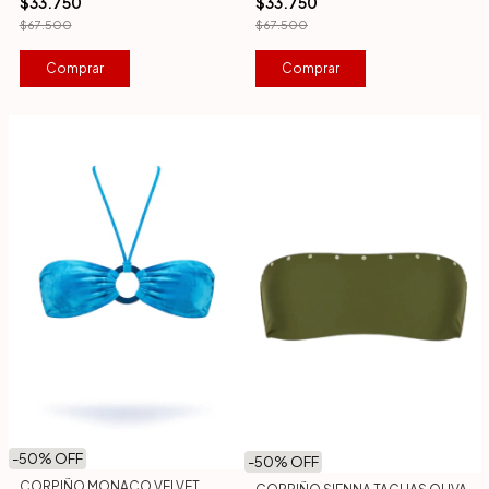
$33.750
$33.750
$67.500
$67.500
Comprar
Comprar
-
50
% OFF
-
50
% OFF
CORPIÑO MONACO VELVET