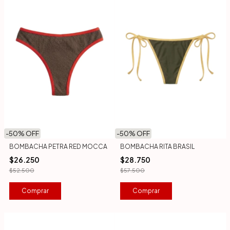
-
50
% OFF
-
50
% OFF
BOMBACHA PETRA RED MOCCA
BOMBACHA RITA BRASIL
$26.250
$28.750
$52.500
$57.500
Comprar
Comprar