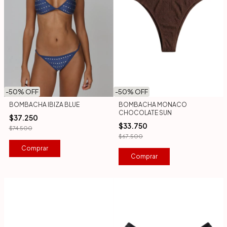
-
50
% OFF
-
50
% OFF
BOMBACHA IBIZA BLUE
BOMBACHA MONACO
CHOCOLATE SUN
$37.250
$33.750
$74.500
$67.500
Comprar
Comprar