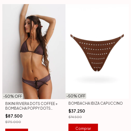
-
50
% OFF
-
50
% OFF
BOMBACHA IBIZA CAPUCCINO
BIKINI RIVIERA DOTS COFFEE +
BOMBACHA POPPY DOTS
$37.250
COFFE
$87.500
$74.500
$175.000
Comprar