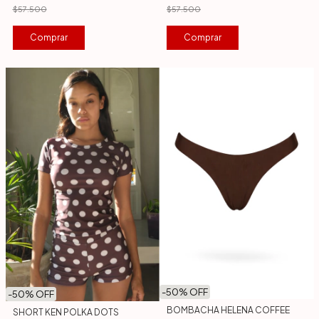
$57.500
$57.500
Comprar
Comprar
-
50
% OFF
-
50
% OFF
BOMBACHA HELENA COFFEE
SHORT KEN POLKA DOTS