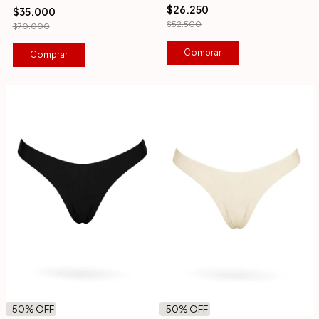
$26.250
$35.000
$52.500
$70.000
Comprar
Comprar
-
50
% OFF
-
50
% OFF