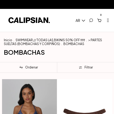
 / Envíos a todo el mundo
3 Cuotas sin Interés / 10% Extra en transferenc
0
AR
Inicio
.
SWIMWEAR // TODAS LAS BIKINIS 50% OFF ‼️‼️‼️
.
> PARTES
SUELTAS (BOMBACHAS Y CORPIÑOS)
.
BOMBACHAS
BOMBACHAS
Ordenar
Filtrar