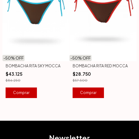
-
50
% OFF
-
50
% OFF
BOMBACHA RITA SKY MOCCA
BOMBACHA RITA RED MOCCA
$43.125
$28.750
$86.250
$57.500
Comprar
Comprar
Newsletter