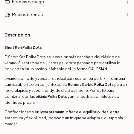
Formas de pago
Medios de envío
Descripción
Short Ken Polka Dots
El Short Ken Polka Dots es la versión más canchera del clásico de
verano. Su estampa de lunares y su corte pensado para estilizar lo
convierten en un básico infaltable del uniforme CALIPSIAN.
Liviano, cómodo y versátil, es ideal para usar arriba del bikini, con una
camisa abierta o en conjunto con la
Remera Barbie Polka Dots
para un
look relajado y súper trendy, de día o de noche. Perfecto para
combinar con las
bikinis Polka Dots
y armar outfits completos con
identidad propia.
Confeccionado en
lycra premium
, ofrece el equilibrio ideal entre
estructura y flexibilidad, logrando un fit que se adapta al cuerpo sin
marcar.