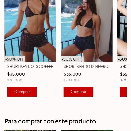
-
50
% OFF
-
50
% OFF
-
50
% 
SHORT KEN DOTS COFFEE
SHORT KEN DOTS NEGRO
SHORT
$35.000
$35.000
$35.
$70.000
$70.000
$70.0
Comprar
Comprar
C
Para comprar con este producto