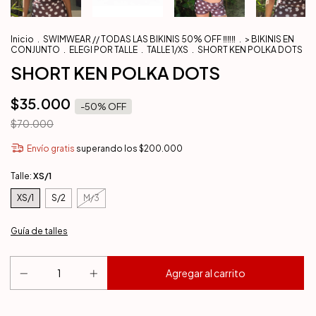
Inicio
.
SWIMWEAR // TODAS LAS BIKINIS 50% OFF ‼️‼️‼️
.
> BIKINIS EN
CONJUNTO
.
ELEGI POR TALLE
.
TALLE 1/XS
.
SHORT KEN POLKA DOTS
SHORT KEN POLKA DOTS
$35.000
-
50
% OFF
$70.000
Envío gratis
superando los
$200.000
Talle:
XS/1
XS/1
S/2
M/3
Guía de talles