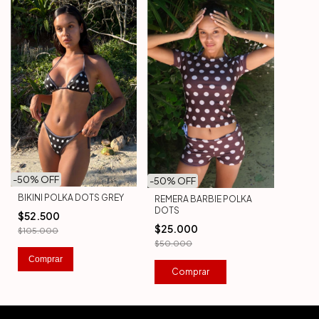
-
50
% OFF
-
50
% OFF
BIKINI POLKA DOTS GREY
REMERA BARBIE POLKA
DOTS
$52.500
$25.000
$105.000
$50.000
Comprar
Comprar