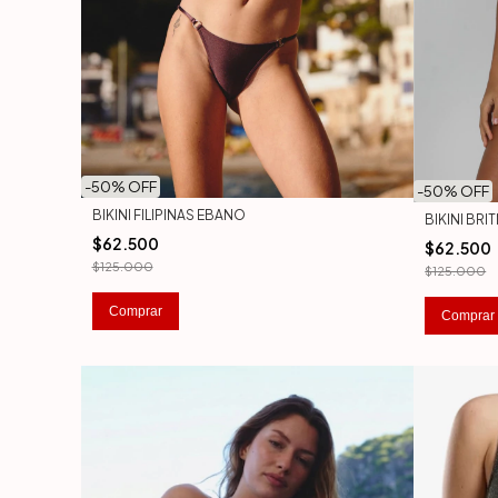
-
50
% OFF
-
50
% OFF
BIKINI FILIPINAS EBANO
BIKINI BRI
$62.500
$62.500
$125.000
$125.000
Comprar
Comprar