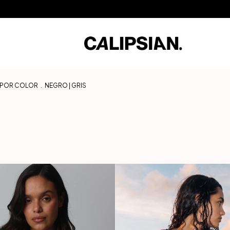
sin Interés / 10% Extra en transferencia / Envíos a todo el mundo
3 Cuota
Í POR COLOR
.
NEGRO | GRIS