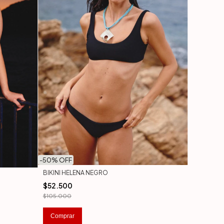
-
50
% OFF
BIKINI HELENA NEGRO
$52.500
$105.000
Comprar