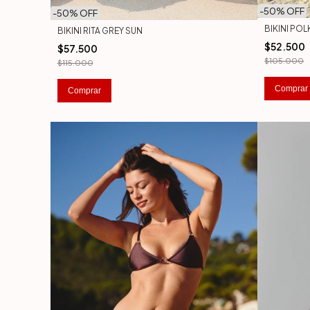
-
50
% OFF
-
50
% OFF
BIKINI PO
BIKINI RITA GREY SUN
$52.500
$57.500
$105.000
$115.000
Comprar
Comprar