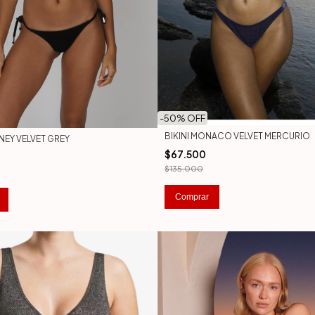
-
50
% OFF
BIKINI MONACO VELVET MERCURIO
TNEY VELVET GREY
$67.500
$135.000
Comprar