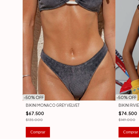
-
50
% OFF
-
50
% OFF
BIKINI RI
BIKINI MONACO GREY VELVET
$74.500
$67.500
$149.000
$135.000
Comprar
Comprar