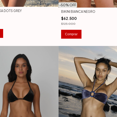
-
50
% OFF
LKA DOTS GREY
BIKINI BIANCA NEGRO
$62.500
$125.000
Comprar