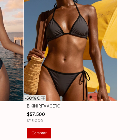
-
50
% OFF
BIKINI RITA ACERO
$57.500
$115.000
Comprar