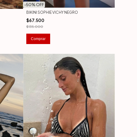
-
50
% OFF
BIKINI SOPHIE VICHY NEGRO
$67.500
$135.000
Comprar