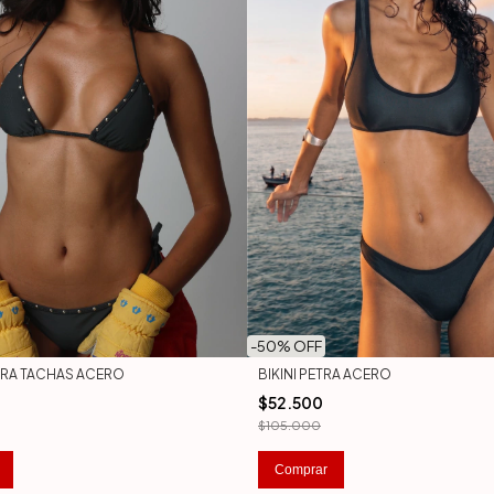
-
50
% OFF
VIERA TACHAS ACERO
BIKINI PETRA ACERO
$52.500
$105.000
Comprar