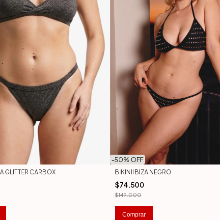
-
50
% OFF
HIA GLITTER CARBOX
BIKINI IBIZA NEGRO
$74.500
$149.000
Comprar