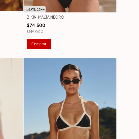
-
50
% OFF
BIKINI MALTA NEGRO
$74.500
$149.000
Comprar