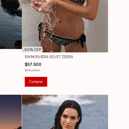
-
50
% OFF
BIKINI RIVIERA VELVET ZEBRA
$57.500
$115.000
Comprar