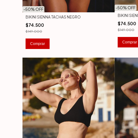
-
50
% OFF
-
50
% OFF
BIKINI SIE
BIKINI SIENNA TACHAS NEGRO
$74.500
$74.500
$149.000
$149.000
Comprar
Comprar