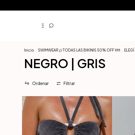
3 Cuotas 
Inicio
.
SWIMWEAR // TODAS LAS BIKINIS 50% OFF ‼️‼️‼️
.
ELEG
NEGRO | GRIS
Ordenar
Filtrar