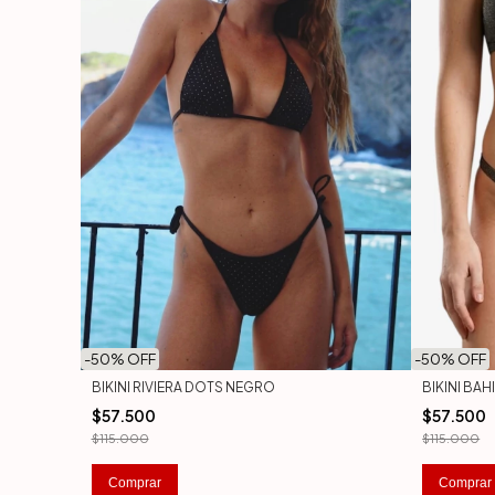
-
50
% OFF
-
50
% OFF
BIKINI RIVIERA DOTS NEGRO
BIKINI BA
$57.500
$57.500
$115.000
$115.000
Comprar
Comprar