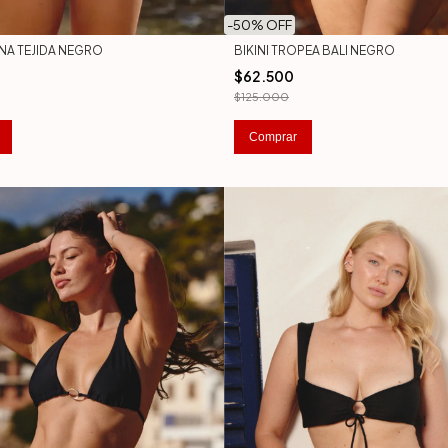
-
50
% OFF
BIKINI TROPEA BALI NEGRO
NNA TEJIDA NEGRO
$62.500
$125.000
Comprar