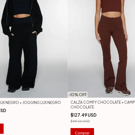
-
10
% OFF
CALZA COMFY CHOCOLATE + CAMP
UX NEGRO + JOGGING LUX NEGRO
CHOCOLATE
USD
$127.49 USD
$141.66 USD
Comprar