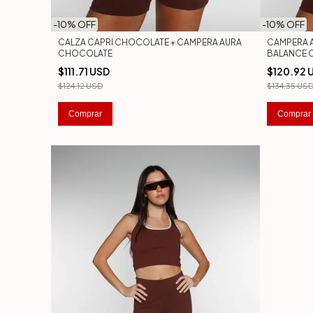
-
10
% OFF
-
10
% OFF
CALZA CAPRI CHOCOLATE + CAMPERA AURA
CAMPERA 
CHOCOLATE
BALANCE 
$111.71 USD
$120.92 
$124.12 USD
$134.35 US
Comprar
Comprar