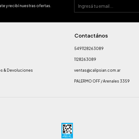
te y recibí nuestras ofertas.
Contactános
5491128263089
1128263089
s & Devoluciones
ventas@calipsian.com.ar
PALERMO OFF / Arenales 3359