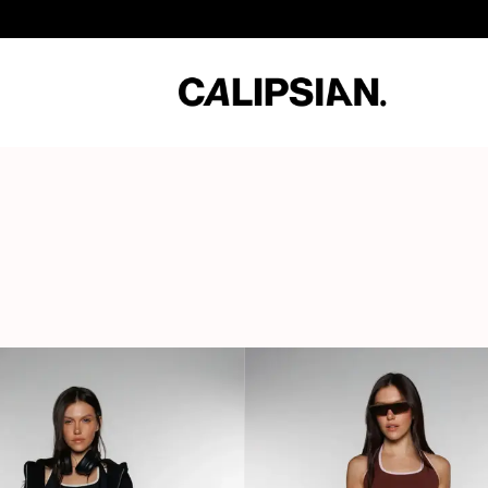
3 Cuotas sin Interés / 10% Extra en transferencia / Envíos 