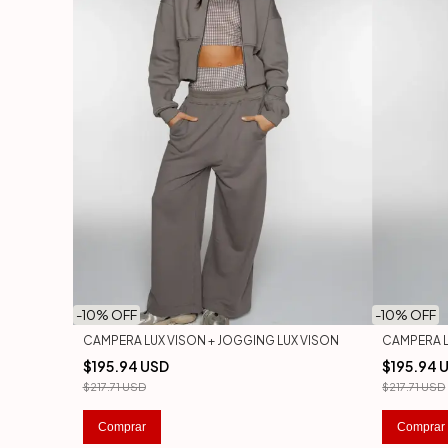
-
10
% OFF
-
10
% OFF
CAMPERA LUX VISON + JOGGING LUX VISON
CAMPERA L
$195.94 USD
$195.94 
$217.71 USD
$217.71 USD
Comprar
Comprar