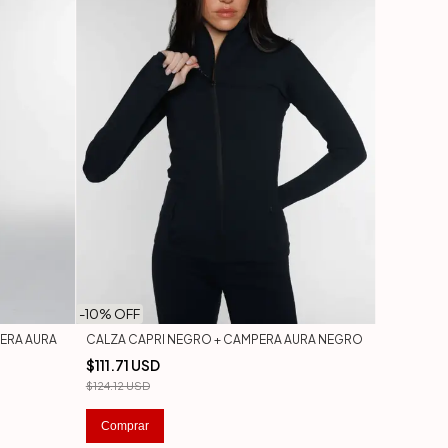
-
10
% OFF
ERA AURA
CALZA CAPRI NEGRO + CAMPERA AURA NEGRO
$111.71 USD
$124.12 USD
Comprar