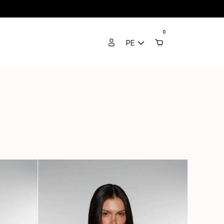
a todo el mundo
3 Cuotas sin Interés / 10% Extra en transferencia / Envío
0
PE