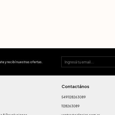
te y recibí nuestras ofertas.
Contactános
5491128263089
1128263089