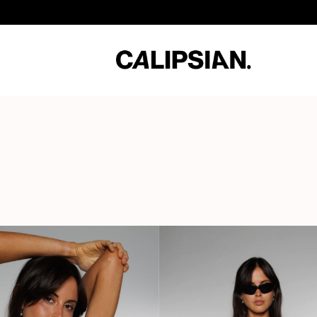
3 Cuotas sin Interés / 10% Extra en transferencia / Envíos a to