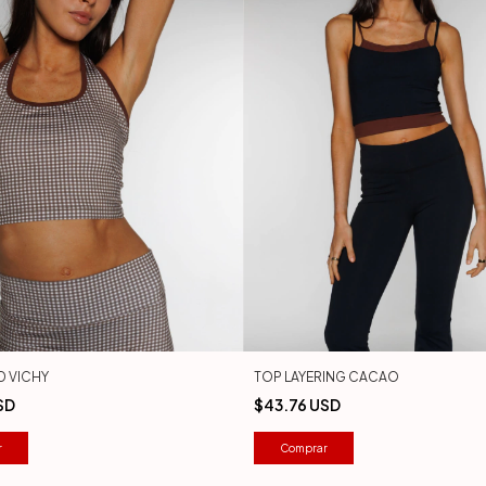
D VICHY
TOP LAYERING CACAO
SD
$43.76 USD
r
Comprar