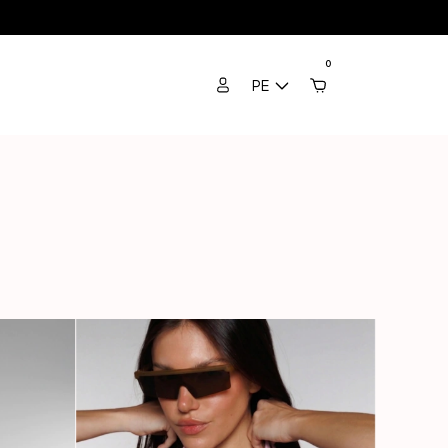
do el mundo
3 Cuotas sin Interés / 10% Extra en transferencia / Envíos a t
0
PE