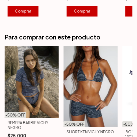
Comprar
C
Comprar
Para comprar con este producto
-
50
% OFF
REMERA BARBIE VICHY
-
50
% 
-
50
% OFF
NEGRO
BOMB
SHORT KEN VICHY NEGRO
$25.000
VICH