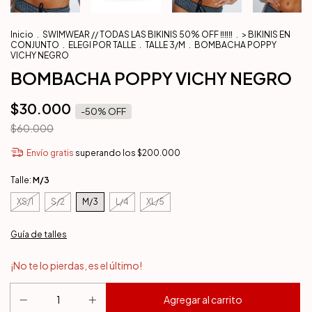
Inicio
.
SWIMWEAR // TODAS LAS BIKINIS 50% OFF ‼️‼️‼️
.
> BIKINIS EN
CONJUNTO
.
ELEGI POR TALLE
.
TALLE 3/M
.
BOMBACHA POPPY
VICHY NEGRO
BOMBACHA POPPY VICHY NEGRO
$30.000
-
50
% OFF
$60.000
Envío gratis
superando los
$200.000
Talle:
M/3
XS/1
S/2
M/3
L/4
XL/5
Guía de talles
¡No te lo pierdas, es el último!