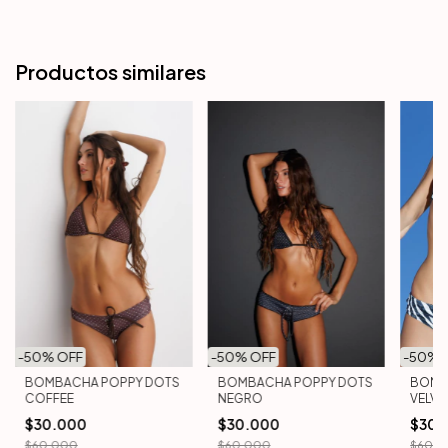
Productos similares
-
50
% OFF
-
50
% 
-
50
% OFF
BOMBACHA POPPY DOTS
BOMB
BOMBACHA POPPY DOTS
COFFEE
VELVE
NEGRO
$30.000
$30.
$30.000
$60.000
$60.0
$60.000