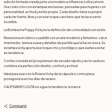
edición limitada creada junto a la modelo e influencer Lolita Latorre,
Una colección con estampas exclusivas, pensadas para mujeres con
personalidad, actitud y estilo propio. Cada diseño tiene su propio
carácter fuerte, libre y con ese toque canchero que te hace sentir
increíble.
La Bombacha Poppy Vichy es la definición de comodidad con estilo.
Reversiona el clásico cuadrillé con un aire moderno y femenino: calce
intermedio, textura suave y detalles de puntilla que la hacen única, Su
estampa vichy aporta ese toque chic y nostálgico que vuelve a estar
en tendencia.
Confeccionada en lycra premium de secado rápido y tacto sedoso,
combina a la perfección diseño, confort y actitud.
Ideal para usar con la Riviera Vichy de la cápsula o como pieza
protagonista en tus días de verano.
CALIPSIAN BY LOLITA no sigue la tendencia: la marca.
Compartir