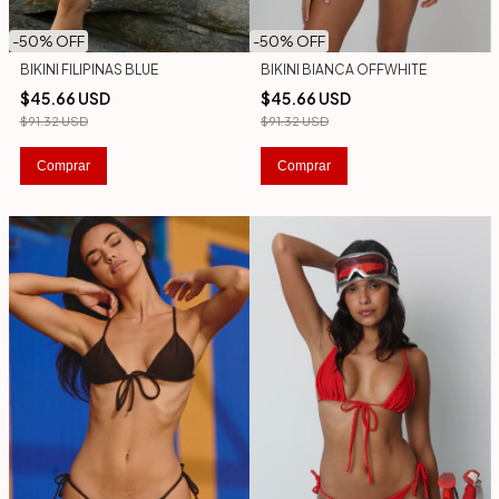
-
50
% OFF
-
50
% OFF
BIKINI FILIPINAS BLUE
BIKINI BIANCA OFFWHITE
$45.66 USD
$45.66 USD
$91.32 USD
$91.32 USD
Comprar
Comprar