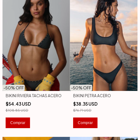
-
50
% OFF
-
50
% OFF
BIKINI RIVIERA TACHAS ACERO
BIKINI PETRA ACERO
$54.43 USD
$38.35 USD
$108.85 USD
$76.71 USD
Comprar
Comprar