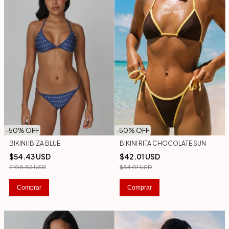
-
50
% OFF
-
50
% OFF
BIKINI IBIZA BLUE
BIKINI RITA CHOCOLATE SUN
$54.43 USD
$42.01 USD
$108.85 USD
$84.01 USD
Comprar
Comprar