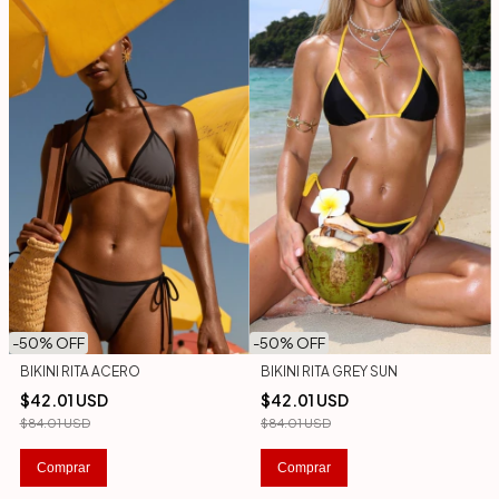
-
50
% OFF
-
50
% OFF
BIKINI RITA ACERO
BIKINI RITA GREY SUN
$42.01 USD
$42.01 USD
$84.01 USD
$84.01 USD
Comprar
Comprar