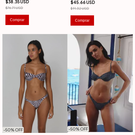
$38.35 USD
$45.66 USD
$76.71 USD
$91.32 USD
Comprar
Comprar
-
50
% OFF
-
50
% OFF