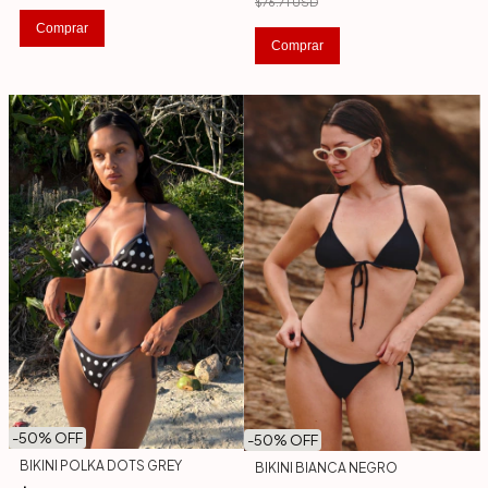
$76.71 USD
Comprar
Comprar
-
50
% OFF
-
50
% OFF
BIKINI POLKA DOTS GREY
BIKINI BIANCA NEGRO