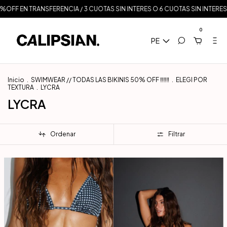
RANSFERENCIA / 3 CUOTAS SIN INTERES O 6 CUOTAS SIN INTERES A PARTIR DE
0
PE
Inicio
.
SWIMWEAR // TODAS LAS BIKINIS 50% OFF ‼️‼️‼️
.
ELEGI POR
TEXTURA
.
LYCRA
LYCRA
Ordenar
Filtrar