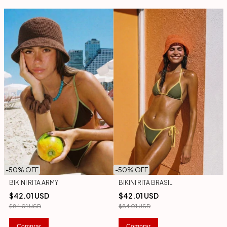
-
50
% OFF
-
50
% OFF
BIKINI RITA ARMY
BIKINI RITA BRASIL
$42.01 USD
$42.01 USD
$84.01 USD
$84.01 USD
Comprar
Comprar