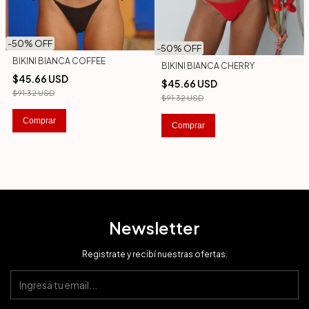
-
50
% OFF
-
50
% OFF
BIKINI BIANCA COFFEE
BIKINI BIANCA CHERRY
$45.66 USD
$45.66 USD
$91.32 USD
$91.32 USD
Comprar
Comprar
Newsletter
Registrate y recibí nuestras ofertas.