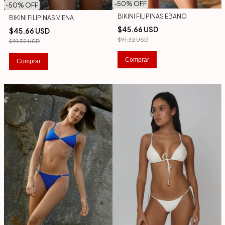
-
50
% OFF
-
50
% OFF
BIKINI FILIPINAS EBANO
BIKINI FILIPINAS VIENA
$45.66 USD
$45.66 USD
$91.32 USD
$91.32 USD
Comprar
Comprar