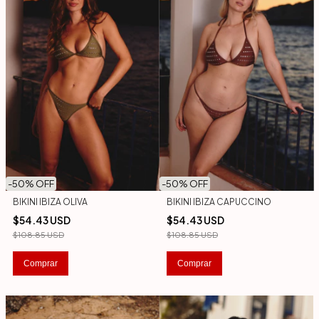
-
50
% OFF
-
50
% OFF
BIKINI IBIZA OLIVA
BIKINI IBIZA CAPUCCINO
$54.43 USD
$54.43 USD
$108.85 USD
$108.85 USD
Comprar
Comprar