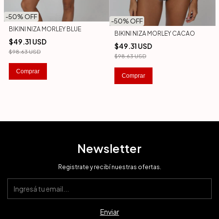
-
50
% OFF
-
50
% OFF
BIKINI NIZA MORLEY BLUE
BIKINI NIZA MORLEY CACAO
$49.31 USD
$49.31 USD
$98.63 USD
$98.63 USD
Comprar
Comprar
Newsletter
Registrate y recibí nuestras ofertas.