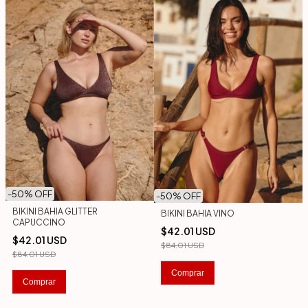
-
50
% OFF
-
50
% OFF
BIKINI BAHIA GLITTER
BIKINI BAHIA VINO
CAPUCCINO
$42.01 USD
$42.01 USD
$84.01 USD
$84.01 USD
Comprar
Comprar