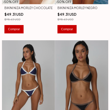
-
50
% OFF
-
50
% OFF
BIKINI NIZA MORLEY CHOCOLATE
BIKINI NIZA MORLEY NEGRO
$49.31 USD
$49.31 USD
$98.63 USD
$98.63 USD
Comprar
Comprar