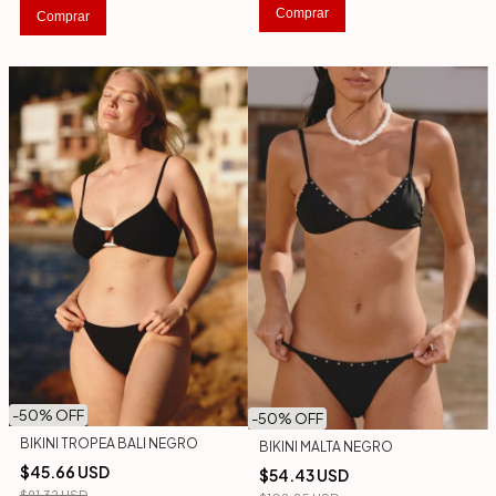
Comprar
Comprar
-
50
% OFF
-
50
% OFF
BIKINI TROPEA BALI NEGRO
BIKINI MALTA NEGRO
$45.66 USD
$54.43 USD
$91.32 USD