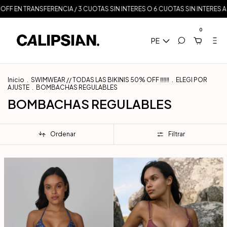
FERENCIA / 3 CUOTAS SIN INTERES O 6 CUOTAS SIN INTERES A PARTIR DE $3
0
PE
Inicio
.
SWIMWEAR // TODAS LAS BIKINIS 50% OFF ‼️‼️‼️
.
ELEGI POR
AJUSTE
.
BOMBACHAS REGULABLES
BOMBACHAS REGULABLES
Ordenar
Filtrar