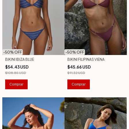
-
50
% OFF
-
50
% OFF
BIKINI IBIZA BLUE
BIKINI FILIPINAS VIENA
$54.43 USD
$45.66 USD
$108.85 USD
$91.32 USD
Comprar
Comprar