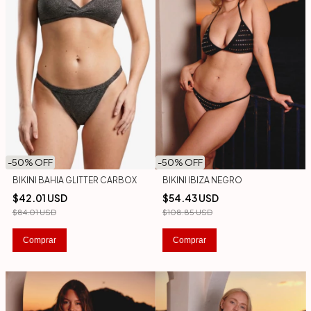
-
50
% OFF
-
50
% OFF
BIKINI BAHIA GLITTER CARBOX
BIKINI IBIZA NEGRO
$42.01 USD
$54.43 USD
$84.01 USD
$108.85 USD
Comprar
Comprar