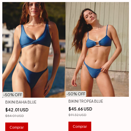
-
50
% OFF
-
50
% OFF
BIKINI TROPEA BLUE
BIKINI BAHIA BLUE
$45.66 USD
$42.01 USD
$91.32 USD
$84.01 USD
Comprar
Comprar