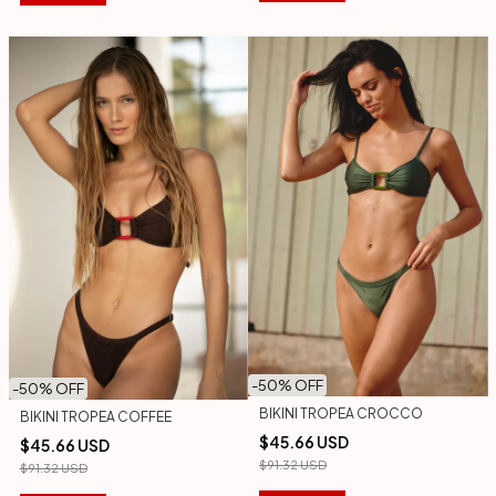
-
50
% OFF
-
50
% OFF
BIKINI TROPEA CROCCO
BIKINI TROPEA COFFEE
$45.66 USD
$45.66 USD
$91.32 USD
$91.32 USD