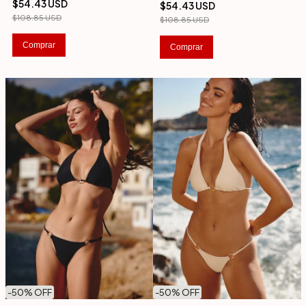
$54.43 USD
$54.43 USD
$108.85 USD
$108.85 USD
Comprar
Comprar
-
50
% OFF
-
50
% OFF