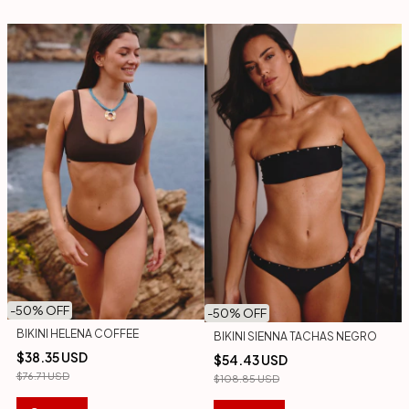
-
50
% OFF
-
50
% OFF
BIKINI HELENA COFFEE
BIKINI SIENNA TACHAS NEGRO
$38.35 USD
$54.43 USD
$76.71 USD
$108.85 USD