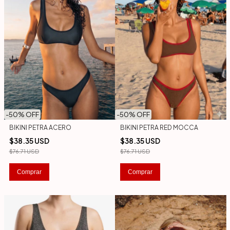
-
50
% OFF
-
50
% OFF
BIKINI PETRA RED MOCCA
BIKINI PETRA ACERO
$38.35 USD
$38.35 USD
$76.71 USD
$76.71 USD
Comprar
Comprar