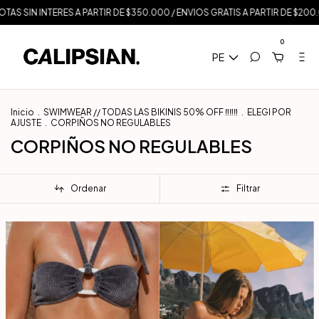
INTERES A PARTIR DE $350.000 / ENVIOS GRATIS A PARTIR DE $200.000
T
0
PE
Inicio
.
SWIMWEAR // TODAS LAS BIKINIS 50% OFF ‼️‼️‼️
.
ELEGI POR
AJUSTE
.
CORPIÑOS NO REGULABLES
CORPIÑOS NO REGULABLES
Ordenar
Filtrar