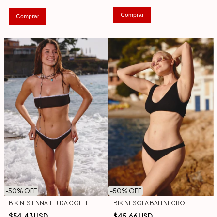
Comprar
Comprar
-
50
% OFF
-
50
% OFF
BIKINI SIENNA TEJIDA COFFEE
BIKINI ISOLA BALI NEGRO
$54.43 USD
$45.66 USD