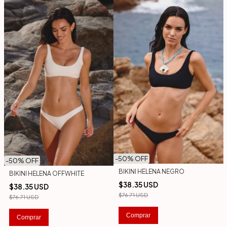
-
50
% OFF
-
50
% OFF
BIKINI HELENA NEGRO
BIKINI HELENA OFFWHITE
$38.35 USD
$38.35 USD
$76.71 USD
$76.71 USD
Comprar
Comprar