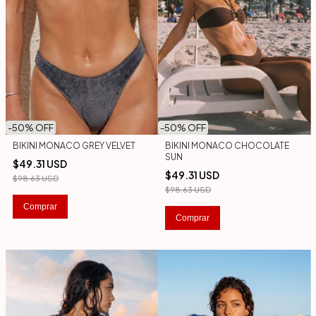
-
50
% OFF
-
50
% OFF
BIKINI MONACO GREY VELVET
BIKINI MONACO CHOCOLATE
SUN
$49.31 USD
$49.31 USD
$98.63 USD
$98.63 USD
Comprar
Comprar