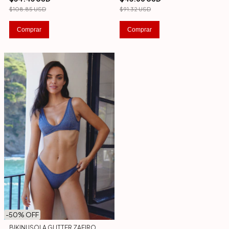
$108.85 USD
$91.32 USD
Comprar
Comprar
-
50
% OFF
BIKINI ISOLA GLITTER ZAFIRO