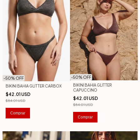
-
50
% OFF
-
50
% OFF
BIKINI BAHIA GLITTER
BIKINI BAHIA GLITTER CARBOX
CAPUCCINO
$42.01 USD
$42.01 USD
$84.01 USD
$84.01 USD
Comprar
Comprar