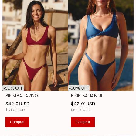
-
50
% OFF
-
50
% OFF
BIKINI BAHIA VINO
BIKINI BAHIA BLUE
$42.01 USD
$42.01 USD
$84.01 USD
$84.01 USD
Comprar
Comprar