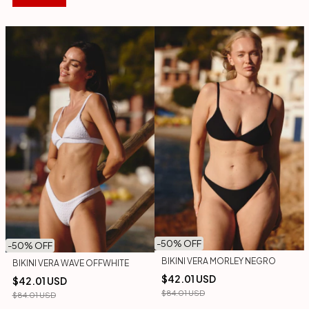
-
50
% OFF
-
50
% OFF
BIKINI VERA MORLEY NEGRO
BIKINI VERA WAVE OFFWHITE
$42.01 USD
$42.01 USD
$84.01 USD
$84.01 USD