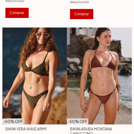
$84.01 USD
$84.01 USD
Comprar
Comprar
-
50
% OFF
-
50
% OFF
BIKINI ARUBA MONTANA
BIKINI VERA WAVE ARMY
CAPUCCINO