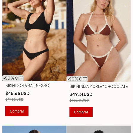
-
50
% OFF
-
50
% OFF
BIKINI ISOLA BALI NEGRO
BIKINI NIZA MORLEY CHOCOLATE
$45.66 USD
$49.31 USD
$91.32 USD
$98.63 USD
Comprar
Comprar