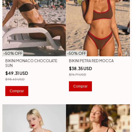
-
50
% OFF
-
50
% OFF
BIKINI PETRA RED MOCCA
BIKINI MONACO CHOCOLATE
SUN
$38.35 USD
$49.31 USD
$76.71 USD
$98.63 USD
Comprar
Comprar