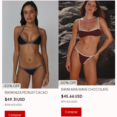
-
50
% OFF
-
50
% OFF
BIKINI ARIA WAVE CHOCOLATE
BIKINI NIZA MORLEY CACAO
$45.66 USD
$49.31 USD
$91.32 USD
$98.63 USD
Comprar
Comprar