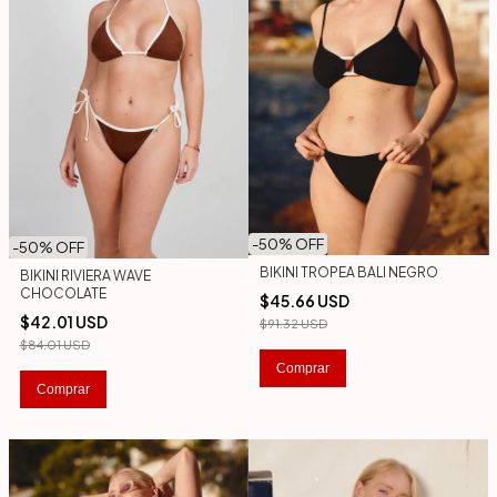
-
50
% OFF
-
50
% OFF
BIKINI TROPEA BALI NEGRO
BIKINI RIVIERA WAVE
CHOCOLATE
$45.66 USD
$42.01 USD
$91.32 USD
$84.01 USD
Comprar
Comprar