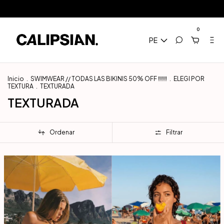
íos a todo el mundo
3 Cuotas sin Interés / 10% Extra en transferencia / E
0
PE
Inicio
.
SWIMWEAR // TODAS LAS BIKINIS 50% OFF ‼️‼️‼️
.
ELEGI POR
TEXTURA
.
TEXTURADA
TEXTURADA
Ordenar
Filtrar