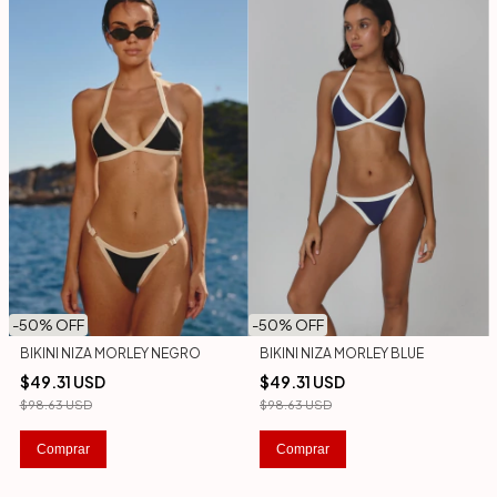
-
50
% OFF
-
50
% OFF
BIKINI NIZA MORLEY NEGRO
BIKINI NIZA MORLEY BLUE
$49.31 USD
$49.31 USD
$98.63 USD
$98.63 USD
Comprar
Comprar