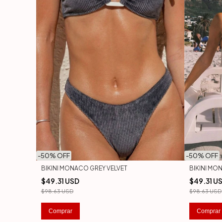
-
50
% OFF
-
50
% OFF
BIKINI MONACO GREY VELVET
BIKINI M
$49.31 USD
$49.31 U
$98.63 USD
$98.63 USD
Comprar
Comprar