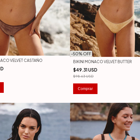
-
50
% OFF
NACO VELVET CASTAÑO
BIKINI MONACO VELVET BUTTER
SD
$49.31 USD
$98.63 USD
Comprar