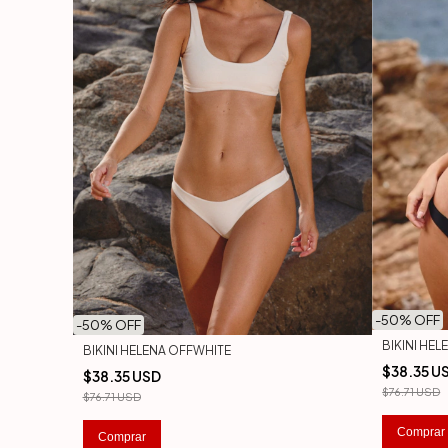
-
50
% OFF
-
50
% OFF
BIKINI HE
BIKINI HELENA OFFWHITE
$38.35 U
$38.35 USD
$76.71 USD
$76.71 USD
Comprar
Comprar