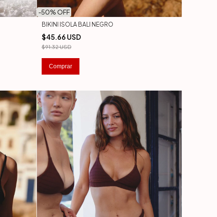
-
50
% OFF
BIKINI ISOLA BALI NEGRO
$45.66 USD
$91.32 USD
Comprar