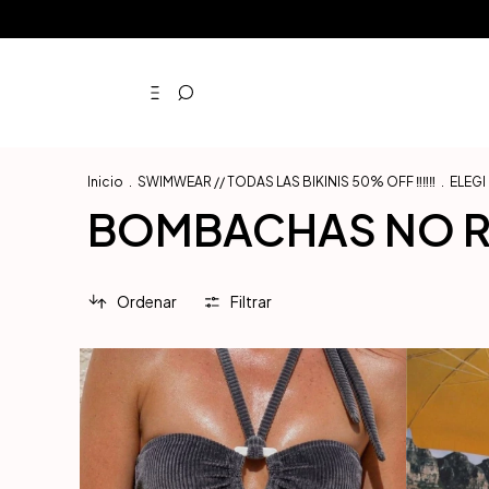
3 Cuotas
Inicio
.
SWIMWEAR // TODAS LAS BIKINIS 50% OFF ‼️‼️‼️
.
ELEGI
BOMBACHAS NO R
Ordenar
Filtrar