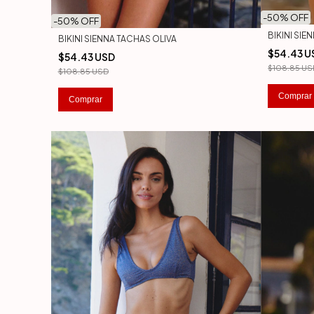
-
50
% OFF
-
50
% OFF
BIKINI SIE
BIKINI SIENNA TACHAS OLIVA
$54.43 U
$54.43 USD
$108.85 US
$108.85 USD
Comprar
Comprar