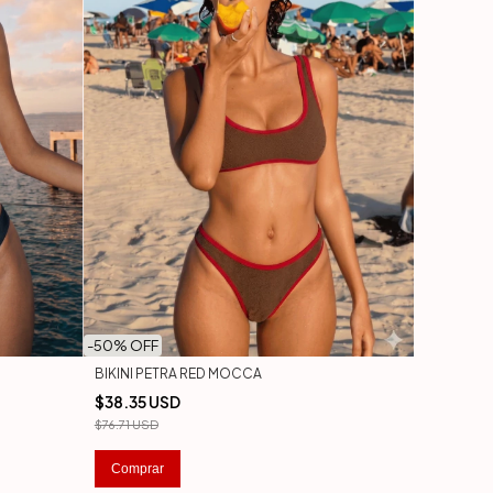
-
50
% OFF
BIKINI PETRA RED MOCCA
$38.35 USD
$76.71 USD
Comprar