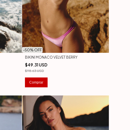
-
50
% OFF
BIKINI MONACO VELVET BERRY
$49.31 USD
$98.63 USD
Comprar