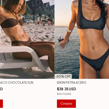
-
50
% OFF
ONACO CHOCOLATE SUN
BIKINI PETRA ACERO
SD
$38.35 USD
$76.71 USD
Comprar