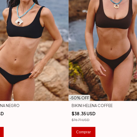
-
50
% OFF
LENA NEGRO
BIKINI HELENA COFFEE
SD
$38.35 USD
$76.71 USD
Comprar