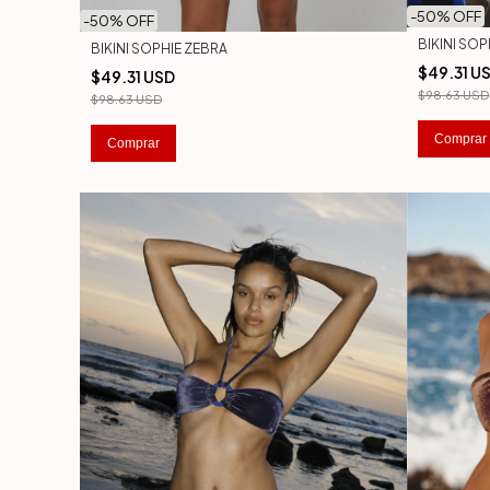
-
50
% OFF
-
50
% OFF
BIKINI SO
BIKINI SOPHIE ZEBRA
$49.31 U
$49.31 USD
$98.63 USD
$98.63 USD
Comprar
Comprar