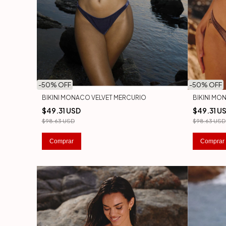
-
50
% OFF
-
50
% OFF
BIKINI MO
BIKINI MONACO VELVET MERCURIO
$49.31 U
$49.31 USD
$98.63 USD
$98.63 USD
Comprar
Comprar