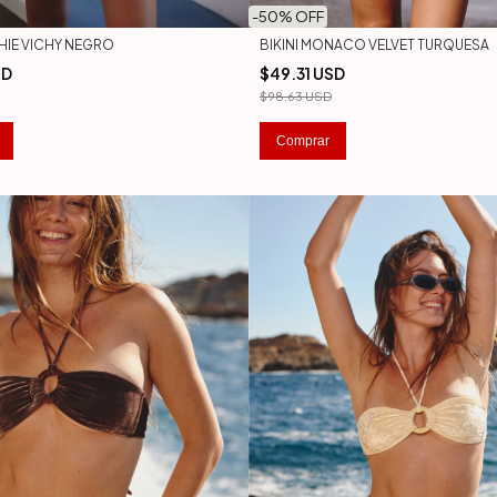
-
50
% OFF
BIKINI MONACO VELVET TURQUESA
PHIE VICHY NEGRO
$49.31 USD
SD
$98.63 USD
Comprar