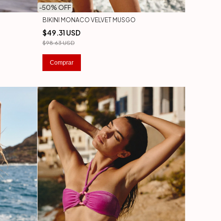
-
50
% OFF
BIKINI MONACO VELVET MUSGO
$49.31 USD
$98.63 USD
Comprar