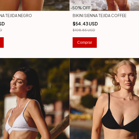
-
50
% OFF
BIKINI SIENNA TEJIDA COFFEE
NNA TEJIDA NEGRO
$54.43 USD
SD
$108.85 USD
D
Comprar