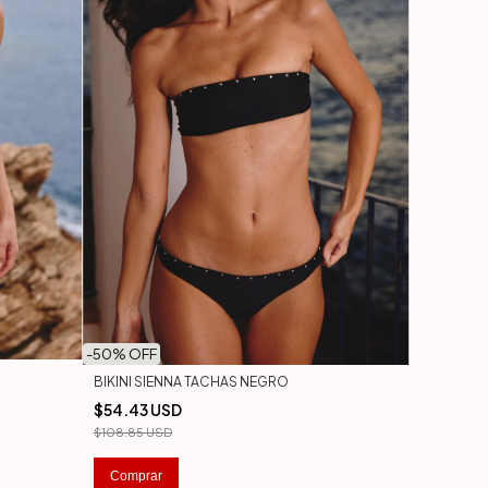
-
50
% OFF
BIKINI SIENNA TACHAS NEGRO
$54.43 USD
$108.85 USD
Comprar